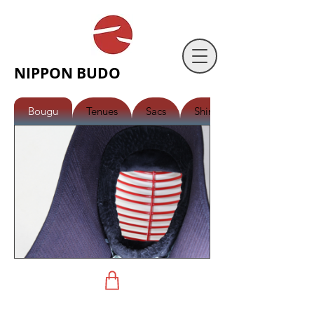
NIPPON BUDO
Bougu
Tenues
Sacs
Shinai