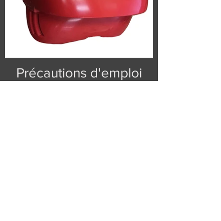
Précautions d'emploi
Ce masque est conçu pour prévenir le
manque d'oxygène et empêcher les
gouttelettes de voler vers l'avant.
Lors de son utilisation, nous
recommandons que tout le monde dans
le stade l'utilise.
Ce produit n'empêche pas l'infection
(invasion).
Veuillez l'utiliser comme masque pour
atténuer la propagation des